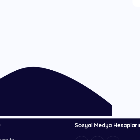
ü
Sosyal Medya Hesapları
asayfa