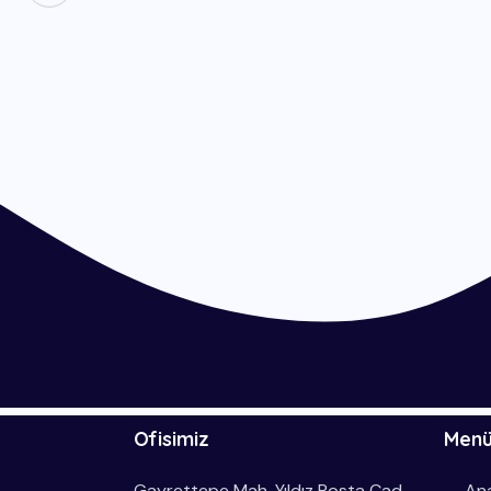
Ofisimiz
Men
Gayrettepe Mah. Yıldız Posta Cad.
An